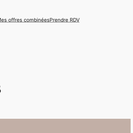
es offres combinées
Prendre RDV
s