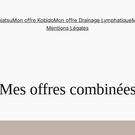
iatsu
Mon offre Kobido
Mon offre Drainage Lymphatique
M
Mentions Légales
Mes offres combinée