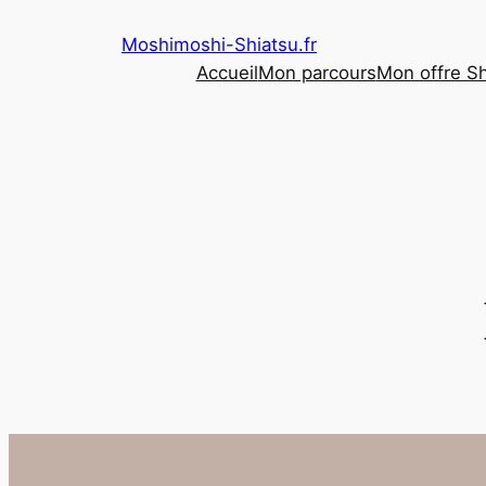
Aller
Moshimoshi-Shiatsu.fr
au
Accueil
Mon parcours
Mon offre Sh
contenu